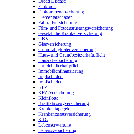
Dread Disease
Einbruch
Einkommenabsicherung
Elementarschäden
Fahrradversicherung
Film- und Fotoausrüstungsversicherung
Gesetzliche Krankenversicherung
GKV
Glasversicherung
Grundfähigkeitenversicherung
Haus- und Grundbesitzerhaftpflicht
Hausratversicherung
Hundehalterhaftpflicht
Immobilienfinanzierung
Impfschaden
Impfschäden
KFZ
KFZ-Versicherung
Kleinflotte
Kraftfahrzeugversicherung
Krankentagegeld
Krankenzusatzversicherung
KTG
Lebenserwartung
Lebensversicherung