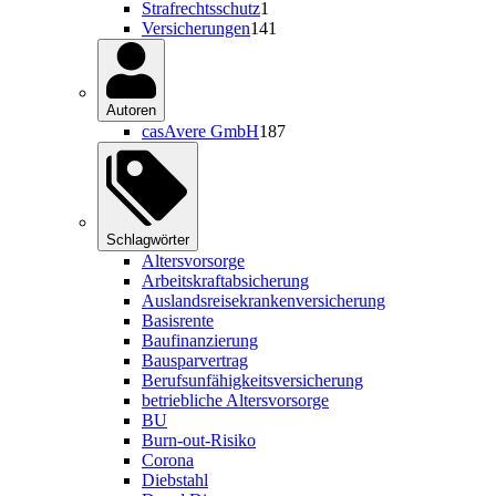
Strafrechtsschutz
1
Versicherungen
141
Autoren
casAvere GmbH
187
Schlagwörter
Altersvorsorge
Arbeitskraftabsicherung
Auslandsreisekrankenversicherung
Basisrente
Baufinanzierung
Bausparvertrag
Berufsunfähigkeitsversicherung
betriebliche Altersvorsorge
BU
Burn-out-Risiko
Corona
Diebstahl