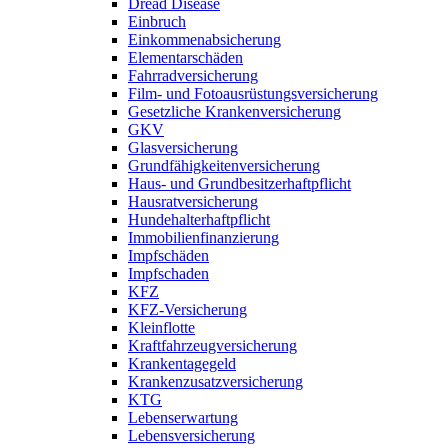
Dread Disease
Einbruch
Einkommenabsicherung
Elementarschäden
Fahrradversicherung
Film- und Fotoausrüstungsversicherung
Gesetzliche Krankenversicherung
GKV
Glasversicherung
Grundfähigkeitenversicherung
Haus- und Grundbesitzerhaftpflicht
Hausratversicherung
Hundehalterhaftpflicht
Immobilienfinanzierung
Impfschäden
Impfschaden
KFZ
KFZ-Versicherung
Kleinflotte
Kraftfahrzeugversicherung
Krankentagegeld
Krankenzusatzversicherung
KTG
Lebenserwartung
Lebensversicherung