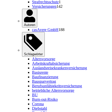
Strafrechtsschutz
1
Versicherungen
142
Autoren
casAvere GmbH
188
Schlagwörter
Altersvorsorge
Arbeitskraftabsicherung
Auslandsreisekrankenversicherung
Basisrente
Baufinanzierung
Bausparvertrag
Berufsunfähigkeitsversicherung
betriebliche Altersvorsorge
BU
Burn-out-Risiko
Corona
Diebstahl