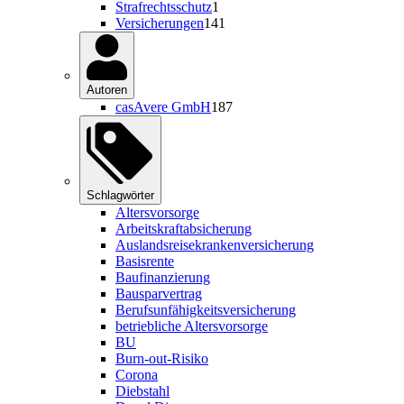
Strafrechtsschutz
1
Versicherungen
141
Autoren
casAvere GmbH
187
Schlagwörter
Altersvorsorge
Arbeitskraftabsicherung
Auslandsreisekrankenversicherung
Basisrente
Baufinanzierung
Bausparvertrag
Berufsunfähigkeitsversicherung
betriebliche Altersvorsorge
BU
Burn-out-Risiko
Corona
Diebstahl