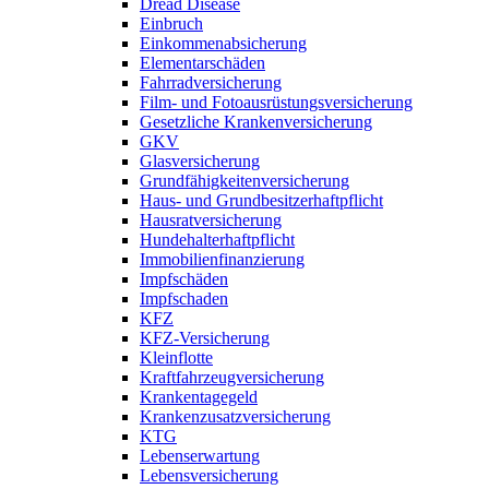
Dread Disease
Einbruch
Einkommenabsicherung
Elementarschäden
Fahrradversicherung
Film- und Fotoausrüstungsversicherung
Gesetzliche Krankenversicherung
GKV
Glasversicherung
Grundfähigkeitenversicherung
Haus- und Grundbesitzerhaftpflicht
Hausratversicherung
Hundehalterhaftpflicht
Immobilienfinanzierung
Impfschäden
Impfschaden
KFZ
KFZ-Versicherung
Kleinflotte
Kraftfahrzeugversicherung
Krankentagegeld
Krankenzusatzversicherung
KTG
Lebenserwartung
Lebensversicherung