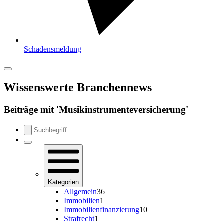
Schadensmeldung
Wissenswerte Branchennews
Beiträge mit '
Musikinstrumenteversicherung
'
Kategorien
Allgemein
36
Immobilien
1
Immobilienfinanzierung
10
Strafrecht
1