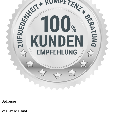
Adresse
casAvere GmbH