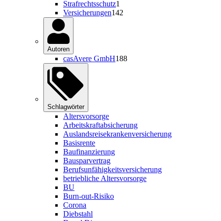
Strafrechtsschutz
1
Versicherungen
142
Autoren
casAvere GmbH
188
Schlagwörter
Altersvorsorge
Arbeitskraftabsicherung
Auslandsreisekrankenversicherung
Basisrente
Baufinanzierung
Bausparvertrag
Berufsunfähigkeitsversicherung
betriebliche Altersvorsorge
BU
Burn-out-Risiko
Corona
Diebstahl