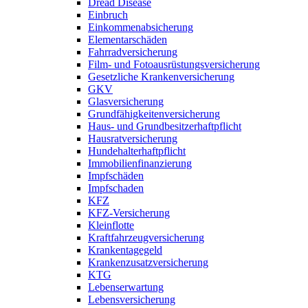
Dread Disease
Einbruch
Einkommenabsicherung
Elementarschäden
Fahrradversicherung
Film- und Fotoausrüstungsversicherung
Gesetzliche Krankenversicherung
GKV
Glasversicherung
Grundfähigkeitenversicherung
Haus- und Grundbesitzerhaftpflicht
Hausratversicherung
Hundehalterhaftpflicht
Immobilienfinanzierung
Impfschäden
Impfschaden
KFZ
KFZ-Versicherung
Kleinflotte
Kraftfahrzeugversicherung
Krankentagegeld
Krankenzusatzversicherung
KTG
Lebenserwartung
Lebensversicherung