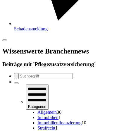
Schadensmeldung
Wissenswerte Branchennews
Beiträge mit '
Pflegezusatzversicherung
'
Kategorien
Allgemein
36
Immobilien
1
Immobilienfinanzierung
10
Strafrecht
1