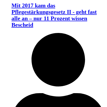
Mit 2017 kam das
Pflegestärkungsgesetz II - geht fast
alle an – nur 11 Prozent wissen
Bescheid