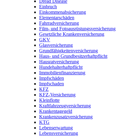
Dread Disease
Einbruch
Einkommenabsicherung
Elementarschäden
Fahrradversicherung
Film- und Fotoausrüstungsversicherung
Gesetzliche Krankenversicherung
GKV
Glasversicherung
Grundfähigkeitenversicherung
Haus- und Grundbesitzerhaftpflicht
Hausratversicherung
Hundehalterhaftpflicht
Immobilienfinanzierung
Impfschäden
Impfschaden
KFZ
KFZ-Versicherung
Kleinflotte
Kraftfahrzeugversicherung
Krankentagegeld
Krankenzusatzversicherung
KTG
Lebenserwartung
Lebensversicherung