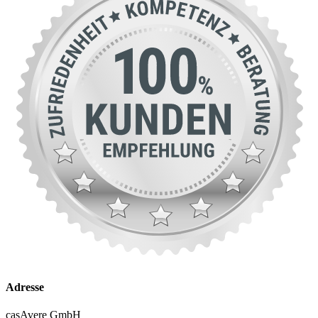
Adresse
casAvere GmbH