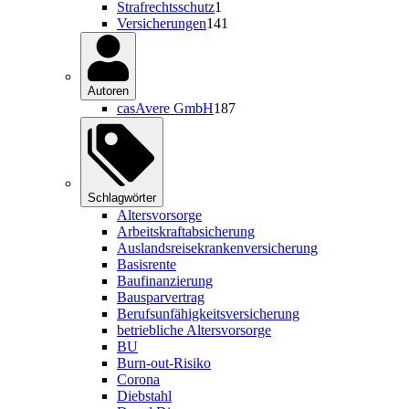
Strafrechtsschutz
1
Versicherungen
141
Autoren
casAvere GmbH
187
Schlagwörter
Altersvorsorge
Arbeitskraftabsicherung
Auslandsreisekrankenversicherung
Basisrente
Baufinanzierung
Bausparvertrag
Berufsunfähigkeitsversicherung
betriebliche Altersvorsorge
BU
Burn-out-Risiko
Corona
Diebstahl