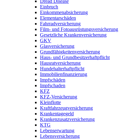
Dread Disease
Einbruch
Einkommenabsicherung
Elementarschäden
Fahrradversicherung
Film- und Fotoausrüstungsversicherung
Gesetzliche Krankenversicherung
GKV
Glasversicherung
Grundfähigkeitenversicherung
Haus- und Grundbesitzerhaftpflicht
Hausratversicherung
Hundehalterhaftpflicht
Immobilienfinanzierung
Impfschäden
Impfschaden
KFZ
KFZ-Versicherung
Kleinflotte
Kraftfahrzeugversicherung
Krankentagegeld
Krankenzusatzversicherung
KTG
Lebenserwartung
Lebensversicherung