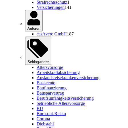
Strafrechtsschutz
1
Versicherungen
141
Autoren
casAvere GmbH
187
Schlagwörter
Altersvorsorge
Arbeitskraftabsicherung
Auslandsreisekrankenversicherung
Basisrente
Baufinanzierung
Bausparvertrag
Berufsunfähigkeitsversicherung
betriebliche Altersvorsorge
BU
Burn-out-Risiko
Corona
Diebstahl