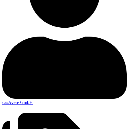
casAvere GmbH