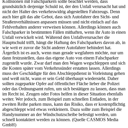
Kollisionen mit Falschparkern sollte beachtet werden, dass
grundsätzlich derjenige Schuld ist, der den Unfall verursacht hat und
nicht der Halter des verkehrswidrig abgestellten Fahrzeugs. Denn
auch hier gilt das alte Gebot, dass sich Autofahrer den Sicht- und
Straßenverhältnissen anpassen müssen und nicht einfach auf das
Fehlverhalten anderer verweisen können. Allerdings können auch
Falschparker in bestimmten Fällen mithaften, wenn ihr Auto in einen
Unfall verwickelt wird. Während den Unfallverursacher die
Hauptschuld trifft, hängt die Haftung des Falschparkers davon ab, in
wie weit er zuvor die Sicht anderer Autofahrer behindert hat.
Ärgerlich ist es auch, wenn man gerade wegfahren möchte, nur um
dann festzustellen, dass das eigene Auto von einem Falschparker
zugestellt wurde. Zwar darf man den Wagen wegschleppen und sich
die Kosten später vom Verkehrssünder erstatten lassen. Allerdings
muss der Geschädigte für den Abschleppdienst in Vorleistung gehen
und weiß nicht, wann er sein Geld überhaupt wiedersieht. Daher
sollten zugeparkte Opfer auf öffentlicher Fläche lieber die Polizei
oder das Ordnungsamt rufen, um sich bestätigen zu lassen, dass man
im Recht ist. Zeugen oder Fotos helfen in dieser Situation ebenfalls
weiter. Wer jedoch, zum Beispiel zum schnellen Entladen, in der
zweiten Reihe parken muss, kann das Risiko, dass er kostenpflichtig
abgeschleppt wird etwas verkleinern. Dazu sollte zum Beispiel die
Handynummer an der Windschutzscheibe befestigt werden, um
schnell kontaktiert werden zu können. (Quelle CASMOS Media
GmbH)