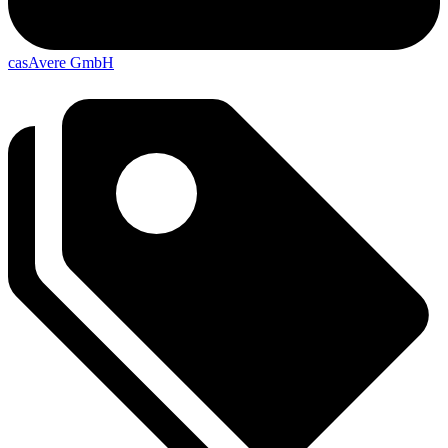
casAvere GmbH