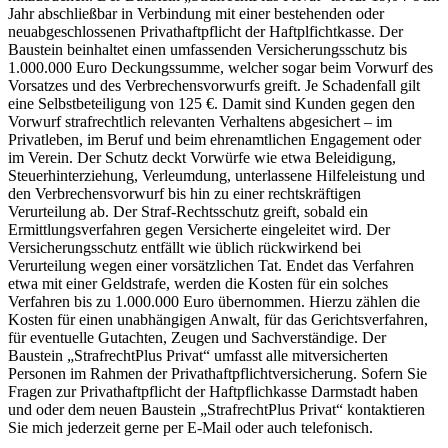
Jahr abschließbar in Verbindung mit einer bestehenden oder
neuabgeschlossenen Privathaftpflicht der Haftplfichtkasse. Der
Baustein beinhaltet einen umfassenden Versicherungsschutz bis
1.000.000 Euro Deckungssumme, welcher sogar beim Vorwurf des
Vorsatzes und des Verbrechensvorwurfs greift. Je Schadenfall gilt
eine Selbstbeteiligung von 125 €. Damit sind Kunden gegen den
Vorwurf strafrechtlich relevanten Verhaltens abgesichert – im
Privatleben, im Beruf und beim ehrenamtlichen Engagement oder
im Verein. Der Schutz deckt Vorwürfe wie etwa Beleidigung,
Steuerhinterziehung, Verleumdung, unterlassene Hilfeleistung und
den Verbrechensvorwurf bis hin zu einer rechtskräftigen
Verurteilung ab. Der Straf-Rechtsschutz greift, sobald ein
Ermittlungsverfahren gegen Versicherte eingeleitet wird. Der
Versicherungsschutz entfällt wie üblich rückwirkend bei
Verurteilung wegen einer vorsätzlichen Tat. Endet das Verfahren
etwa mit einer Geldstrafe, werden die Kosten für ein solches
Verfahren bis zu 1.000.000 Euro übernommen. Hierzu zählen die
Kosten für einen unabhängigen Anwalt, für das Gerichtsverfahren,
für eventuelle Gutachten, Zeugen und Sachverständige. Der
Baustein „StrafrechtPlus Privat“ umfasst alle mitversicherten
Personen im Rahmen der Privathaftpflichtversicherung. Sofern Sie
Fragen zur Privathaftpflicht der Haftpflichkasse Darmstadt haben
und oder dem neuen Baustein „StrafrechtPlus Privat“ kontaktieren
Sie mich jederzeit gerne per E-Mail oder auch telefonisch.