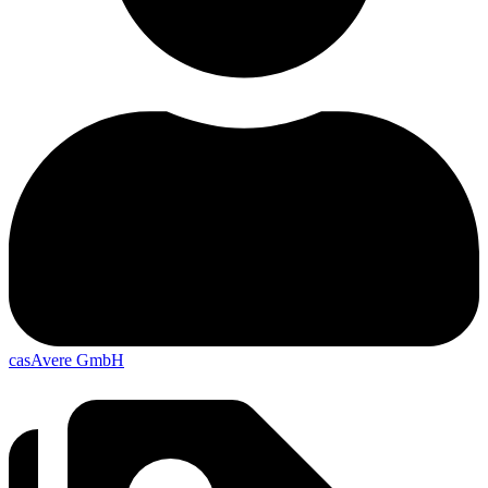
casAvere GmbH